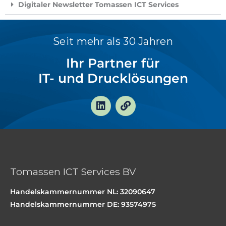
Digitaler Newsletter Tomassen ICT Services
Seit mehr als 30 Jahren
Ihr Partner für
IT- und Drucklösungen
L
V
i
e
n
r
k
k
e
n
d
ü
i
p
n
f
Tomassen ICT Services BV
u
n
Handelskammernummer NL: 32090647
g
Handelskammernummer DE: 93574975