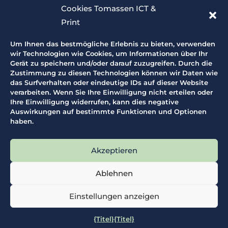
Webdesign und Hosting
Cookies Tomassen ICT &
Print
Produkte
Um Ihnen das bestmögliche Erlebnis zu bieten, verwenden
wir Technologien wie Cookies, um Informationen über Ihr
IT-Produkte
Gerät zu speichern und/oder darauf zuzugreifen. Durch die
Zustimmung zu diesen Technologien können wir Daten wie
Großformatdrucker
das Surfverhalten oder eindeutige IDs auf dieser Website
Großformatscanner
verarbeiten. Wenn Sie Ihre Einwilligung nicht erteilen oder
Produktionsdrucker
Ihre Einwilligung widerrufen, kann dies negative
Auswirkungen auf bestimmte Funktionen und Optionen
Bürodrucker
haben.
Schneidausrüstung
Faltausrüstung
Akzeptieren
Zubehör
Ablehnen
Einstellungen anzeigen
Copyright © 2026
Tomassen ICT Services BV
{Titel}
{Titel}