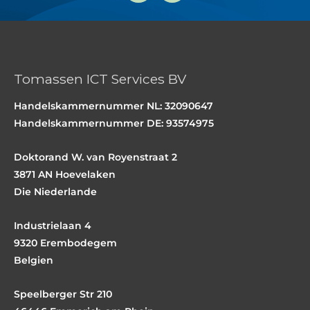
n
r
k
k
e
n
d
ü
i
p
n
f
Tomassen ICT Services BV
u
n
Handelskammernummer NL: 32090647
g
Handelskammernummer DE: 93574975
Doktorand W. van Royenstraat 2
3871 AN Hoevelaken
Die Niederlande
Industrielaan 4
9320 Erembodegem
Belgien
Speelberger Str 210