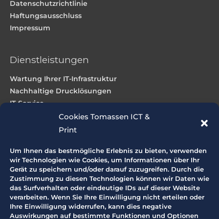
Datenschutzrichtlinie
Haftungsausschluss
Impressum
Dienstleistungen
Wartung Ihrer IT-Infrastruktur
Nachhaltige Drucklösungen
IT-Service
Webdesign und Hosting
Cookies Tomassen ICT &
Print
Produkte
Um Ihnen das bestmögliche Erlebnis zu bieten, verwenden
wir Technologien wie Cookies, um Informationen über Ihr
IT-Produkte
Gerät zu speichern und/oder darauf zuzugreifen. Durch die
Zustimmung zu diesen Technologien können wir Daten wie
Großformatdrucker
das Surfverhalten oder eindeutige IDs auf dieser Website
Großformatscanner
verarbeiten. Wenn Sie Ihre Einwilligung nicht erteilen oder
Produktionsdrucker
Ihre Einwilligung widerrufen, kann dies negative
Bürodrucker
Auswirkungen auf bestimmte Funktionen und Optionen