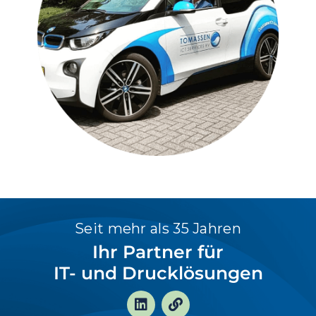
Seit mehr als 35 Jahren
Ihr Partner für
IT- und Drucklösungen
L
V
i
e