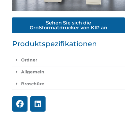
Sehen Sie sich die
Großformatdrucker von KIP an
Produktspezifikationen
Ordner
Allgemein
Broschüre
F
L
a
i
c
n
e
k
b
e