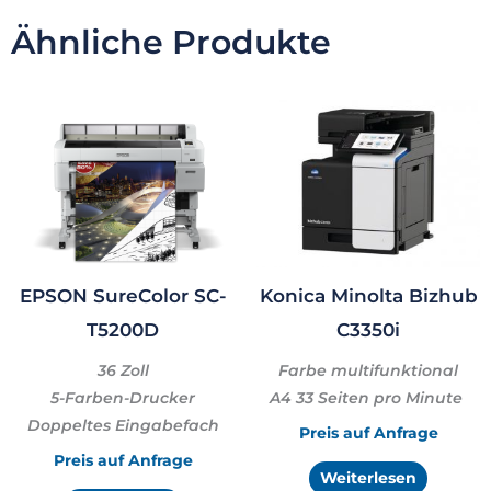
i
p
Ähnliche Produkte
n
f
u
n
g
EPSON SureColor SC-
Konica Minolta Bizhub
T5200D
C3350i
36 Zoll
Farbe multifunktional
5-Farben-Drucker
A4 33 Seiten pro Minute
Doppeltes Eingabefach
Preis auf Anfrage
Preis auf Anfrage
Weiterlesen