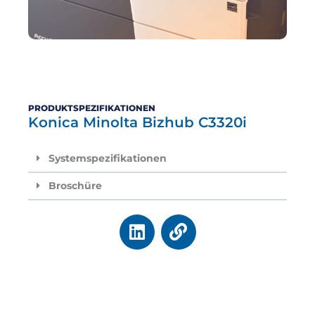
PRODUKTSPEZIFIKATIONEN
Konica Minolta Bizhub C3320i
Systemspezifikationen
Broschüre
L
V
i
e
n
r
k
k
e
n
d
ü