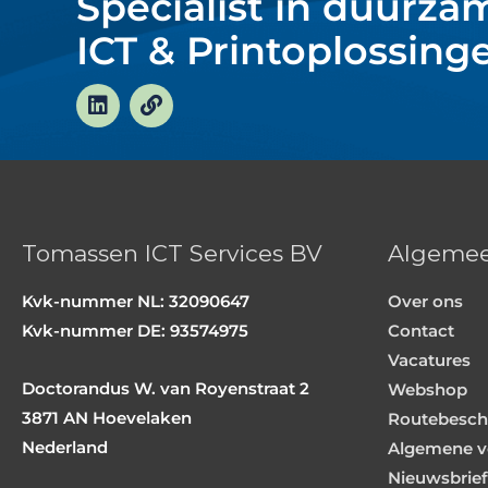
Specialist in duurza
ICT & Printoplossing
L
L
i
i
n
n
k
k
e
d
i
n
Tomassen ICT Services BV
Algeme
Kvk-nummer NL: 32090647
Over ons
Kvk-nummer DE: 93574975
Contact
Vacatures
Doctorandus W. van Royenstraat 2
Webshop
3871 AN Hoevelaken
Routebeschr
Nederland
Algemene v
Nieuwsbrief