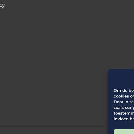
icy
Om de bes
cookies o
Door in t
zoals surf
toestemmi
invloed h