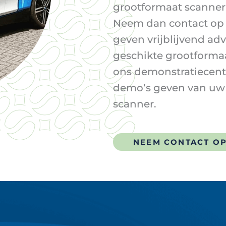
grootformaat scanne
Neem dan contact op 
geven vrijblijvend adv
geschikte grootformaa
ons demonstratiecent
demo’s geven van uw
scanner.
NEEM CONTACT O