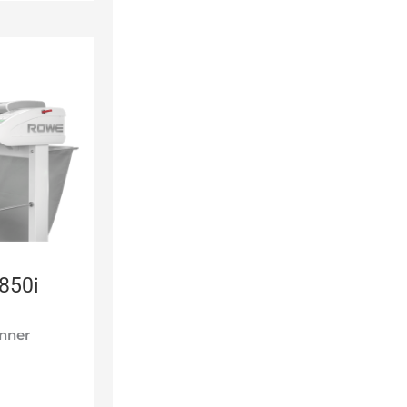
850i
anner