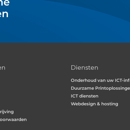
me
en
en
Diensten
Onderhoud van uw ICT-inf
Duurzame Printoplossing
ICT diensten
Webdesign & hosting
ijving
oorwaarden