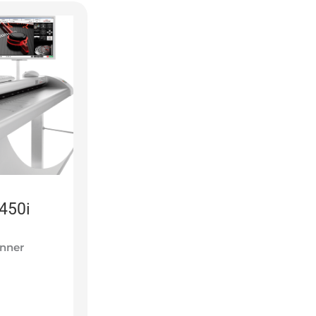
450i
anner