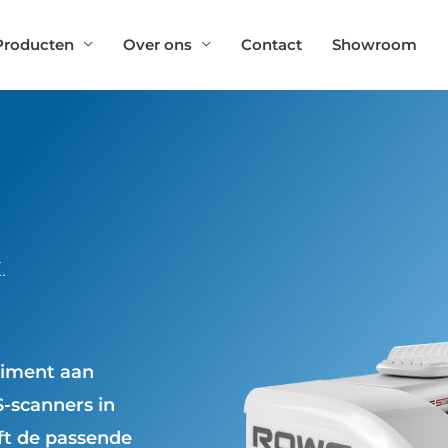
Producten
Over ons
Contact
Showroom
.
timent aan
-scanners in
ft de passende