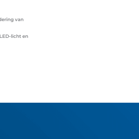
dering van
LED-licht en