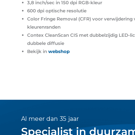
3,8 inch/sec in 150 dpi RGB-kleur
600 dpi optische resolutie
Color Fringe Removal (CFR) voor verwijdering
kleurenranden
Contex CleanScan CIS met dubbelzijdig LED-lic
dubbele diffusie
Bekijk in
webshop
Al meer dan 35 jaar
Specialist in duurza