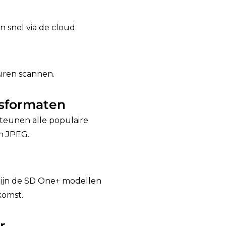
snel via de cloud.
uren scannen.
dsformaten
teunen alle populaire
n JPEG.
 zijn de SD One+ modellen
omst.
r