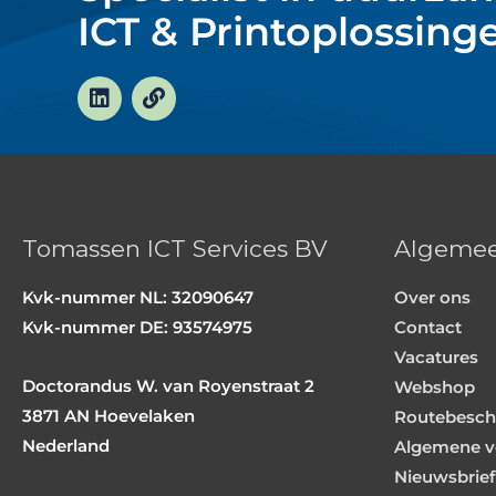
ICT & Printoplossing
L
L
i
i
n
n
k
k
e
d
i
n
Tomassen ICT Services BV
Algeme
Kvk-nummer NL: 32090647
Over ons
Kvk-nummer DE: 93574975
Contact
Vacatures
Doctorandus W. van Royenstraat 2
Webshop
3871 AN Hoevelaken
Routebeschr
Nederland
Algemene v
Nieuwsbrief