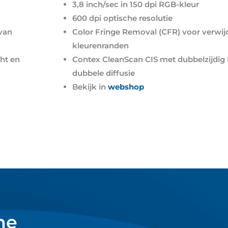
3,8 inch/sec in 150 dpi RGB-kleur
600 dpi optische resolutie
 van
Color Fringe Removal (CFR) voor verwij
kleurenranden
ht en
Contex CleanScan CIS met dubbelzijdig 
dubbele diffusie
Bekijk in
webshop
me