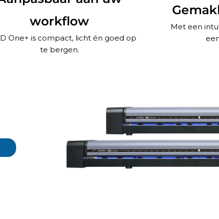
Gemakke
workflow
Met een intu
D One+ is compact, licht én goed op
een
te bergen.