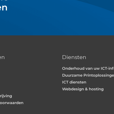
en
en
Diensten
Onderhoud van uw ICT-inf
Duurzame Printoplossing
ICT diensten
Webdesign & hosting
ijving
oorwaarden