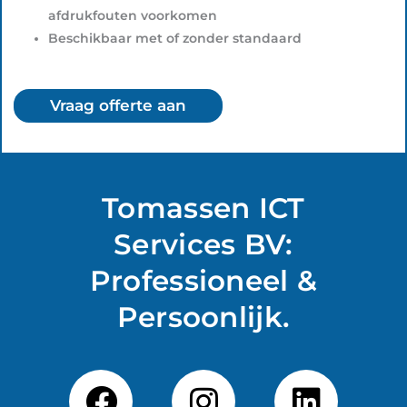
afdrukfouten voorkomen
Beschikbaar met of zonder standaard
Vraag offerte aan
Tomassen ICT
Services BV:
Professioneel &
Persoonlijk.
F
I
L