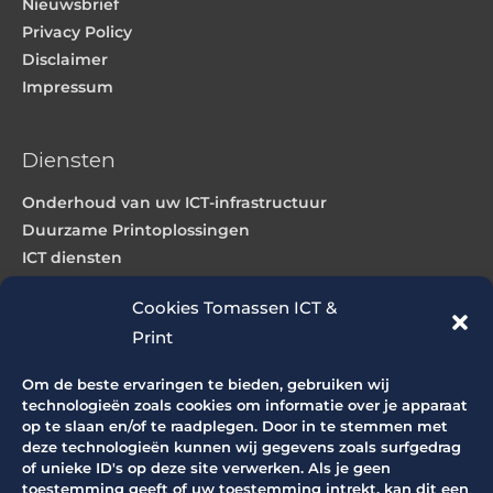
Nieuwsbrief
Privacy Policy
Disclaimer
Impressum
Diensten
Onderhoud van uw ICT-infrastructuur
Duurzame Printoplossingen
ICT diensten
Webdesign & hosting
Cookies Tomassen ICT &
Print
Producten
Om de beste ervaringen te bieden, gebruiken wij
ICT producten
technologieën zoals cookies om informatie over je apparaat
op te slaan en/of te raadplegen. Door in te stemmen met
Grootformaat printers
deze technologieën kunnen wij gegevens zoals surfgedrag
Grootformaat scanners
of unieke ID's op deze site verwerken. Als je geen
Productie printers
toestemming geeft of uw toestemming intrekt, kan dit een