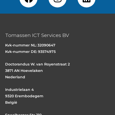
a
n
i
c
s
n
e
t
k
b
a
e
Tomassen ICT Services BV
o
g
d
o
r
i
Kvk-nummer NL: 32090647
Kvk-nummer DE: 93574975
k
a
n
m
Doctorandus W. van Royenstraat 2
3871 AN Hoevelaken
Nederland
Industrielaan 4
9320 Erembodegem
België
Speelberger Str 210