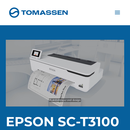
Ga
Hoo
naar
de
inhoud
EPSON SC-T3100