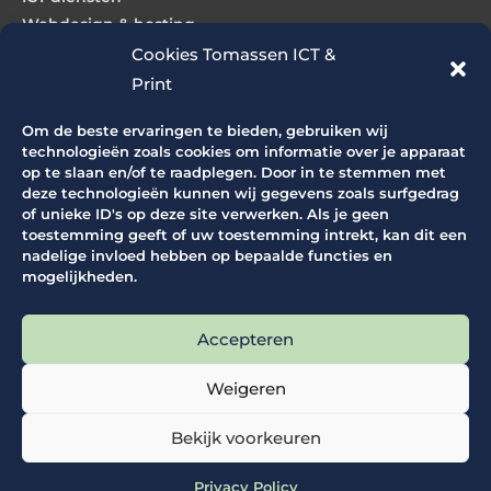
Webdesign & hosting
Cookies Tomassen ICT &
Print
Producten
Om de beste ervaringen te bieden, gebruiken wij
ICT producten
technologieën zoals cookies om informatie over je apparaat
op te slaan en/of te raadplegen. Door in te stemmen met
Grootformaat printers
deze technologieën kunnen wij gegevens zoals surfgedrag
Grootformaat scanners
of unieke ID's op deze site verwerken. Als je geen
Productie printers
toestemming geeft of uw toestemming intrekt, kan dit een
nadelige invloed hebben op bepaalde functies en
Office printers
mogelijkheden.
Snijapparatuur
Vouwapparatuur
Accepteren
Supplies
Weigeren
Bekijk voorkeuren
Copyright © 2026
Tomassen ICT Services BV
Privacy Policy