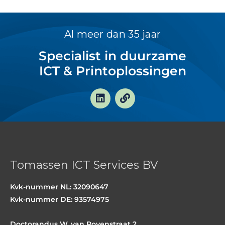
Al meer dan 35 jaar
Specialist in duurzame
ICT & Printoplossingen
L
L
i
i
n
n
k
k
e
d
i
n
Tomassen ICT Services BV
Kvk-nummer NL: 32090647
Kvk-nummer DE: 93574975
Doctorandus W. van Royenstraat 2