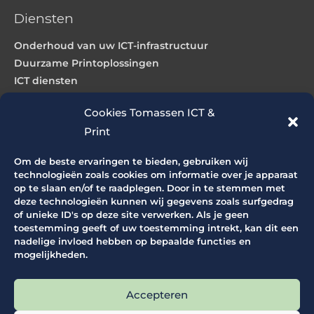
Diensten
Onderhoud van uw ICT-infrastructuur
Duurzame Printoplossingen
ICT diensten
Webdesign & hosting
Cookies Tomassen ICT &
Print
Producten
Om de beste ervaringen te bieden, gebruiken wij
ICT producten
technologieën zoals cookies om informatie over je apparaat
op te slaan en/of te raadplegen. Door in te stemmen met
Grootformaat printers
deze technologieën kunnen wij gegevens zoals surfgedrag
Grootformaat scanners
of unieke ID's op deze site verwerken. Als je geen
Productie printers
toestemming geeft of uw toestemming intrekt, kan dit een
nadelige invloed hebben op bepaalde functies en
Office printers
mogelijkheden.
Snijapparatuur
Vouwapparatuur
Accepteren
Supplies