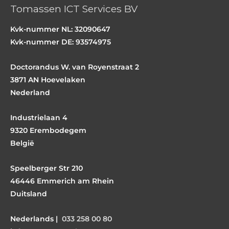
Tomassen ICT Services BV
o
g
d
o
r
i
Kvk-nummer NL: 32090647
Kvk-nummer DE: 93574975
k
a
n
m
Doctorandus W. van Royenstraat 2
3871 AN Hoevelaken
Nederland
Industrielaan 4
9320 Erembodegem
België
Speelberger Str 210
46446 Emmerich am Rhein
Duitsland
Nederlands |
033 258 00 80