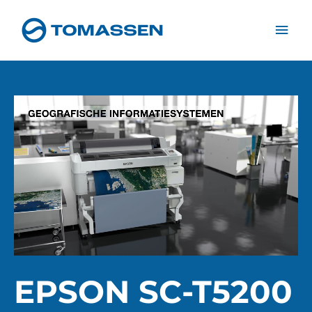
Ga
Hoo
naar
de
inhoud
EPSON SC-T5200