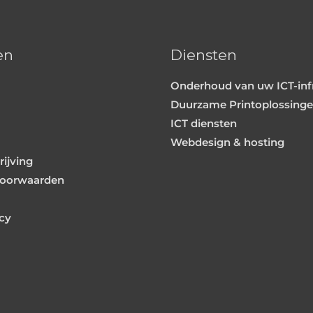
b
a
o
g
o
r
en
Diensten
k
a
Onderhoud van uw ICT-inf
m
Duurzame Printoplossing
ICT diensten
Webdesign & hosting
ijving
oorwaarden
icy