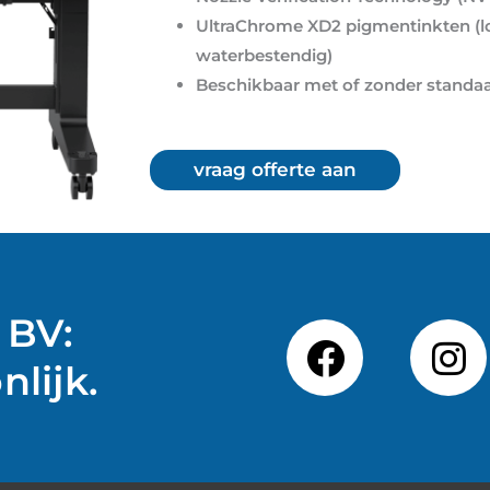
UltraChrome XD2 pigmentinkten (lo
waterbestendig)
Beschikbaar met of zonder standa
vraag offerte aan
 BV:
F
I
a
n
lijk.
c
s
e
t