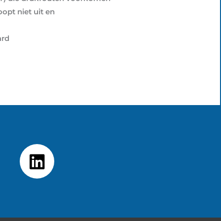
opt niet uit en
ard
L
i
n
k