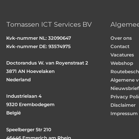
Tomassen ICT Services BV
Algeme
Kvk-nummer NL: 32090647
Over ons
Kvk-nummer DE: 93574975
Contact
Vacatures
Doctorandus W. van Royenstraat 2
Webshop
3871 AN Hoevelaken
Routebeschr
Nederland
Algemene v
Nieuwsbrief
Industrielaan 4
Privacy Pol
9320 Erembodegem
Disclaimer
België
Impressum
Speelberger Str 210
46446 Emmerich am Rhein