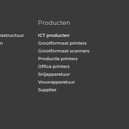
e
d
i
Producten
n
rastructuur
ICT producten
en
Grootformaat printers
Grootformaat scanners
Productie printers
Office printers
Snijapparatuur
Vouwapparatuur
Supplies