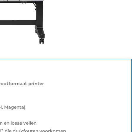
rootformaat printer
el, Magenta)
n en losse vellen
VT) die drukfouten voorkomen