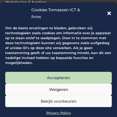
Webdesign & hosting
Cookies Tomassen ICT &
Print
Producten
Om de beste ervaringen te bieden, gebruiken wij
ICT producten
technologieën zoals cookies om informatie over je apparaat
op te slaan en/of te raadplegen. Door in te stemmen met
Grootformaat printers
deze technologieën kunnen wij gegevens zoals surfgedrag
Grootformaat scanners
of unieke ID's op deze site verwerken. Als je geen
Productie printers
toestemming geeft of uw toestemming intrekt, kan dit een
Office printers
nadelige invloed hebben op bepaalde functies en
mogelijkheden.
Snijapparatuur
Vouwapparatuur
Accepteren
Supplies
Weigeren
Bekijk voorkeuren
Copyright © 2026
Tomassen ICT Services BV
Privacy Policy