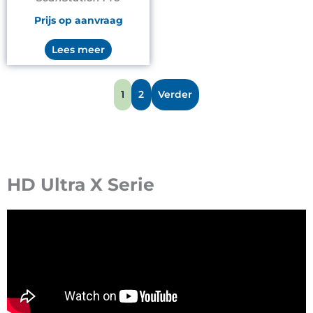
Prijs op aanvraag
Lees meer
1
2
Verder
HD Ultra X Serie