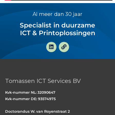
Al meer dan 30 jaar
Specialist in duurzame
ICT & Printoplossingen
L
L
i
i
n
n
k
k
e
d
i
n
Tomassen ICT Services BV
Kvk-nummer NL: 32090647
Kvk-nummer DE: 93574975
Doctorandus W. van Royenstraat 2