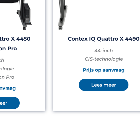
ttro X 4450
Contex IQ Quattro X 4490
on Pro
44-inch
CIS-technologie
ch
ologie
Prijs op aanvraag
on Pro
Lees meer
anvraag
eer