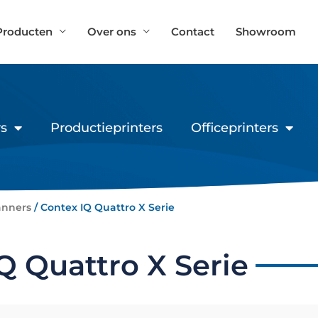
Producten
Over ons
Contact
Showroom
s
Productieprinters
Officeprinters
anners
/ Contex IQ Quattro X Serie
Q Quattro X Serie