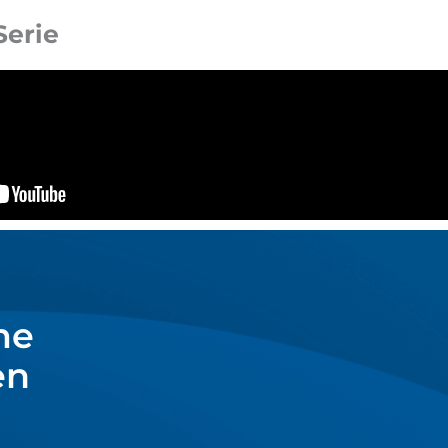
Serie
me
en