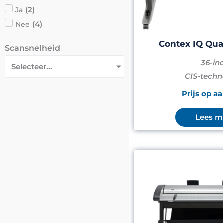
(
2
)
Ja
(
4
)
Nee
Contex IQ Qua
Scansnelheid
36-in
Selecteer...
CIS-techn
Prijs op a
Lees m