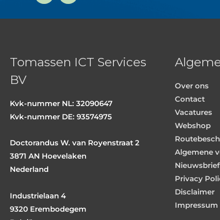
n
n
k
k
e
d
i
n
Tomassen ICT Services
Algem
BV
Over ons
Contact
Kvk-nummer NL: 32090647
Vacatures
Kvk-nummer DE: 93574975
Webshop
Routebeschr
Doctorandus W. van Royenstraat 2
Algemene v
3871 AN Hoevelaken
Nieuwsbrief
Nederland
Privacy Pol
Disclaimer
Industrielaan 4
Impressum
9320 Erembodegem