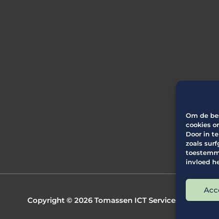
Om de bes
cookies o
Door in t
zoals surf
toestemmi
invloed h
Acc
Copyright © 2026
Tomassen ICT Services BV