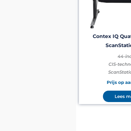
Contex IQ Qua
ScanStati
44-in
CIS-techn
ScanStati
Prijs op a
Lees m