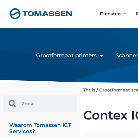
Ga
naar
Diensten
de
inhoud
Grootformaat printers
Scanner
Thuis
/
Grootformaat sc
Zoek
Zoek
Contex I
Waarom Tomassen ICT
Services?