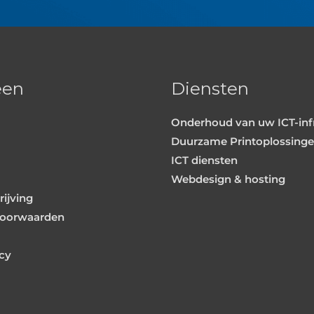
een
Diensten
Onderhoud van uw ICT-inf
Duurzame Printoplossing
ICT diensten
Webdesign & hosting
ijving
oorwaarden
icy