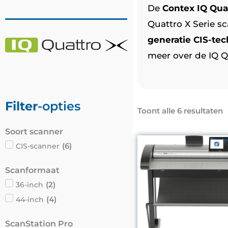
De
Contex IQ Quat
Quattro X Serie sc
generatie CIS-te
meer over de IQ Q
Filter
-opties
Toont alle 6 resultaten
Soort scanner
(
6
)
CIS-scanner
Scanformaat
(
2
)
36-inch
(
4
)
44-inch
ScanStation Pro