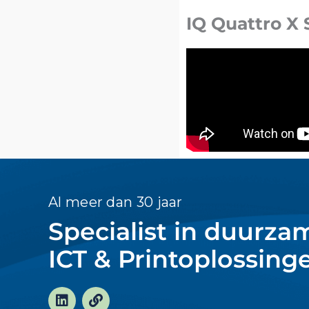
IQ Quattro X 
Al meer dan 30 jaar
Specialist in duurza
ICT & Printoplossing
L
L
i
i