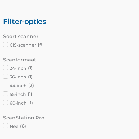
Filter
-opties
Soort scanner
CIS-scanner
(
6
)
Scanformaat
24-inch
(
1
)
36-inch
(
1
)
44-inch
(
2
)
55-inch
(
1
)
60-inch
(
1
)
ScanStation Pro
Nee
(
6
)