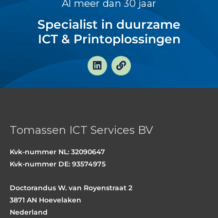
Al meer dan 30 jaar
Specialist in duurzame
ICT & Printoplossingen
L
L
i
i
n
n
k
k
e
d
i
n
Tomassen ICT Services BV
Kvk-nummer NL: 32090647
Kvk-nummer DE: 93574975
Doctorandus W. van Royenstraat 2
3871 AN Hoevelaken
Nederland