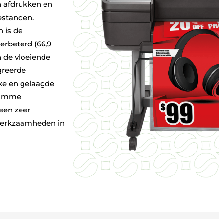
n afdrukken en
estanden.
 is de
erbeterd (66,9
n de vloeiende
greerde
xe en gelaagde
limme
een zeer
 werkzaamheden in