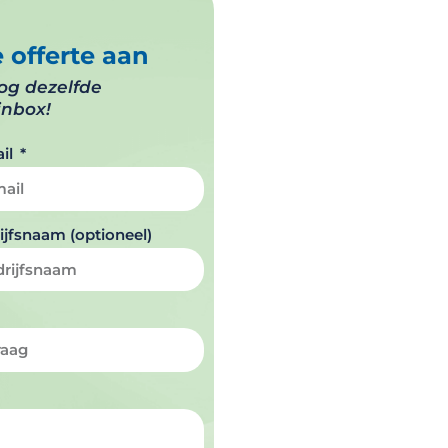
e offerte aan
nog dezelfde
inbox!
il
ijfsnaam (optioneel)