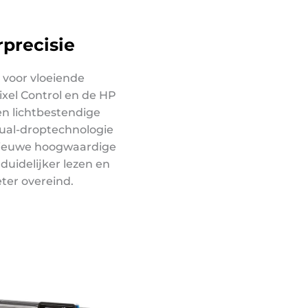
rprecisie
 voor vloeiende
xel Control en de
HP
 en lichtbestendige
dual-droptechnologie
nieuwe hoogwaardige
duidelijker lezen en
eter overeind.