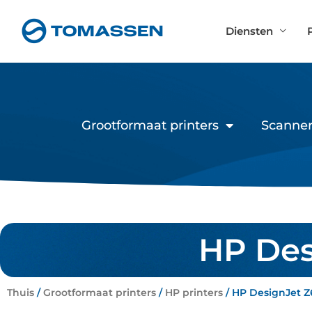
Ga
naar
Diensten
de
inhoud
Grootformaat printers
Scanner
HP Des
Thuis
/
Grootformaat printers
/
HP printers
/ HP DesignJet Z