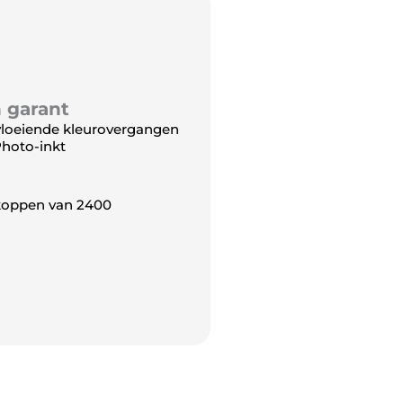
n garant
n vloeiende kleurovergangen
Photo-inkt
tkoppen van 2400