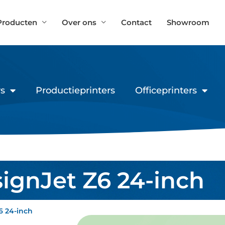
Producten
Over ons
Contact
Showroom
s
Productieprinters
Officeprinters
ignJet Z6 24-inch
6 24-inch