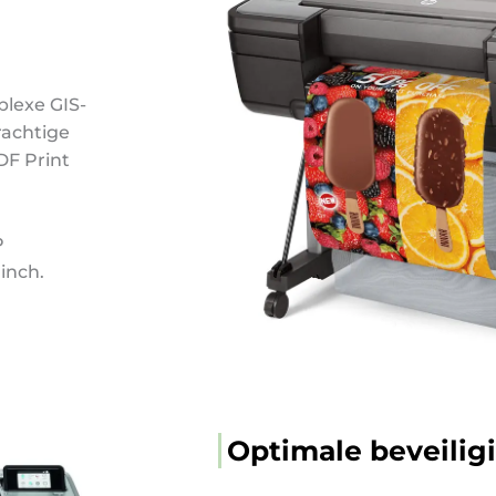
plexe GIS-
rachtige
DF Print
P
inch.
Optimale beveilig