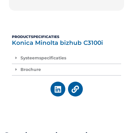
PRODUCTSPECIFICATIES
Konica Minolta bizhub C3100i
Systeemspecificaties
Brochure
L
L
i
i
n
n
k
k
e
d
i