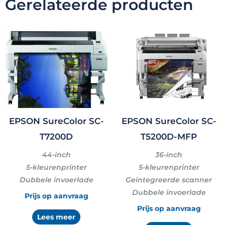
Gerelateerde producten
n
EPSON SureColor SC-
EPSON SureColor SC-
T7200D
T5200D-MFP
44-inch
36-inch
5-kleurenprinter
5-kleurenprinter
Dubbele invoerlade
Geïntegreerde scanner
Dubbele invoerlade
Prijs op aanvraag
Prijs op aanvraag
Lees meer