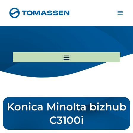
Ga
Hoo
naar
de
inhoud
Konica Minolta bizhub
C3100i