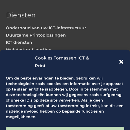
Diensten
Onderhoud van uw ICT-infrastructuur
Duurzame Printoplossingen
ICT diensten
Webdesign & hosting
Cookies Tomassen ICT &
Print
Producten
Om de beste ervaringen te bieden, gebruiken wij
ICT producten
technologieën zoals cookies om informatie over je apparaat
op te slaan en/of te raadplegen. Door in te stemmen met
Grootformaat printers
deze technologieën kunnen wij gegevens zoals surfgedrag
Grootformaat scanners
of unieke ID's op deze site verwerken. Als je geen
Productie printers
toestemming geeft of uw toestemming intrekt, kan dit een
nadelige invloed hebben op bepaalde functies en
Office printers
mogelijkheden.
Snijapparatuur
Vouwapparatuur