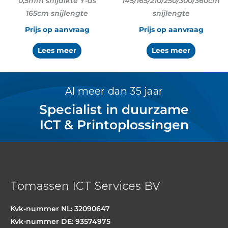
0,5mm snijdikte Y-as
145/165/210/250/300/360cm
165cm snijlengte
snijlengte
Prijs op aanvraag
Prijs op aanvraag
Lees meer
Lees meer
Al meer dan 35 jaar
Specialist in duurzame
ICT & Printoplossingen
Tomassen ICT Services BV
Kvk-nummer NL: 32090647
Kvk-nummer DE: 93574975