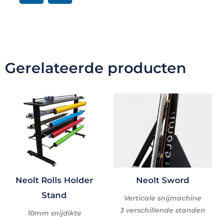
c
n
e
k
b
e
o
d
o
i
Gerelateerde producten
k
n
Neolt Rolls Holder
Neolt Sword
Stand
Verticale snijmachine
3 verschillende standen
10mm snijdikte