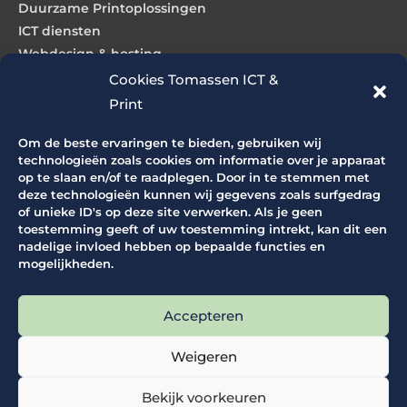
Duurzame Printoplossingen
ICT diensten
Webdesign & hosting
Cookies Tomassen ICT &
Print
Producten
Om de beste ervaringen te bieden, gebruiken wij
ICT producten
technologieën zoals cookies om informatie over je apparaat
op te slaan en/of te raadplegen. Door in te stemmen met
Grootformaat printers
deze technologieën kunnen wij gegevens zoals surfgedrag
Grootformaat scanners
of unieke ID's op deze site verwerken. Als je geen
Productie printers
toestemming geeft of uw toestemming intrekt, kan dit een
nadelige invloed hebben op bepaalde functies en
Office printers
mogelijkheden.
Snijapparatuur
Vouwapparatuur
Accepteren
Supplies
Weigeren
Bekijk voorkeuren