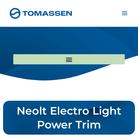
Ga
Hoo
naar
de
inhoud
Neolt Electro Light
Power Trim