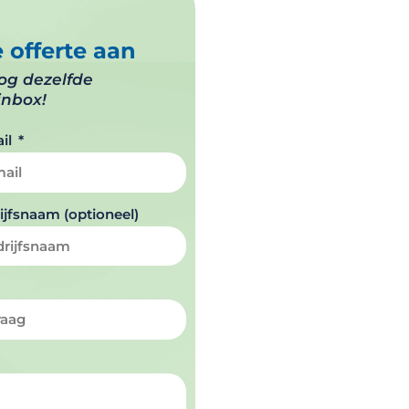
e offerte aan
nog dezelfde
inbox!
il
ijfsnaam (optioneel)