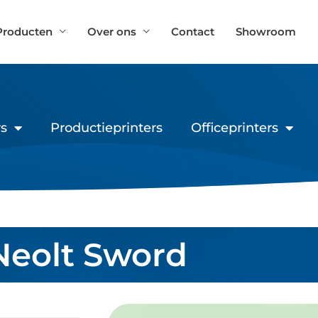
Producten
Over ons
Contact
Showroom
s
Productieprinters
Officeprinters
Neolt Sword