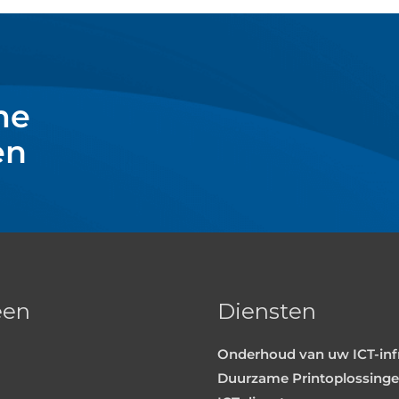
me
en
een
Diensten
Onderhoud van uw ICT-inf
Duurzame Printoplossing