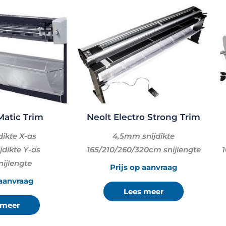
Matic Trim
Neolt Electro Strong Trim
ikte X-as
4,5mm snijdikte
dikte Y-as
165/210/260/320cm snijlengte
1
ijlengte
Prijs op aanvraag
 aanvraag
Lees meer
 meer