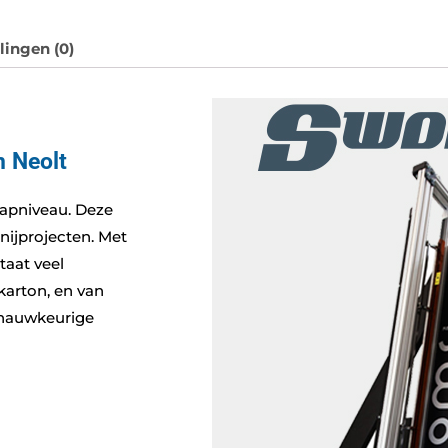
lingen (0)
n Neolt
tapniveau. Deze
nijprojecten. Met
taat veel
karton, en van
n nauwkeurige