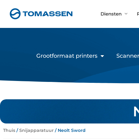
Ga
naar
Diensten
de
inhoud
Grootformaat printers
Scanner
Thuis
/
Snijapparatuur
/ Neolt Sword