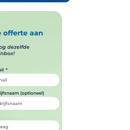
e offerte aan
nog dezelfde
inbox!
il
ijfsnaam (optioneel)