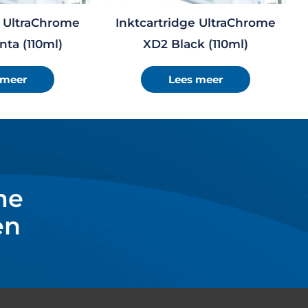
e UltraChrome
Inktcartridge UltraChrome
ta (110ml)
XD2 Black (110ml)
 meer
Lees meer
me
en