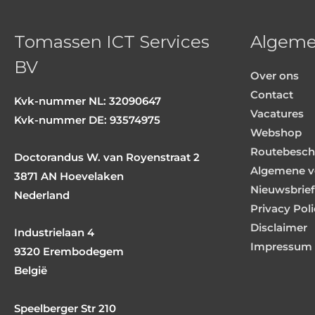
Tomassen ICT Services
Algem
BV
Over ons
Contact
Kvk-nummer NL: 32090647
Vacatures
Kvk-nummer DE: 93574975
Webshop
Routebeschr
Doctorandus W. van Royenstraat 2
Algemene v
3871 AN Hoevelaken
Nieuwsbrief
Nederland
Privacy Pol
Disclaimer
Industrielaan 4
Impressum
9320 Erembodegem
België
Speelberger Str 210