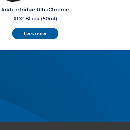
Inktcartridge UltraChrome
XD2 Black (50ml)
Lees meer