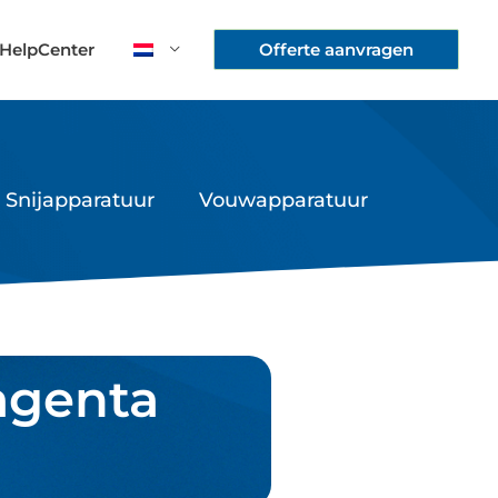
HelpCenter
Offerte aanvragen
Snijapparatuur
Vouwapparatuur
agenta