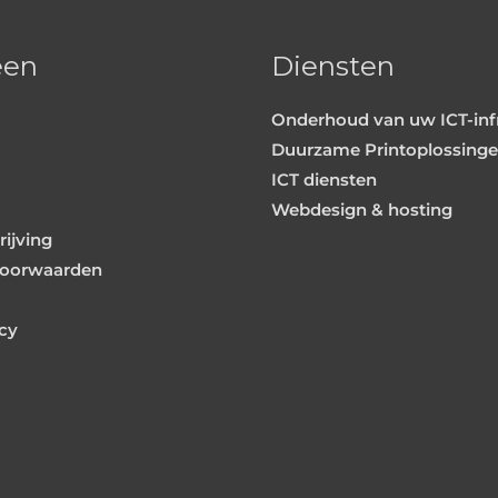
een
Diensten
Onderhoud van uw ICT-inf
Duurzame Printoplossing
ICT diensten
Webdesign & hosting
ijving
oorwaarden
icy