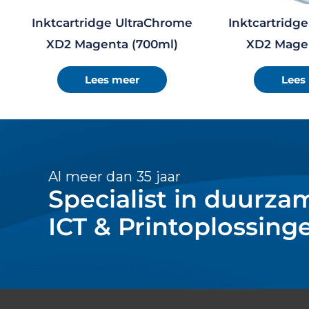
Inktcartridge UltraChrome
Inktcartridg
XD2 Magenta (700ml)
XD2 Magen
Lees meer
Lees
Al meer dan 35 jaar
Specialist in duurza
ICT & Printoplossing