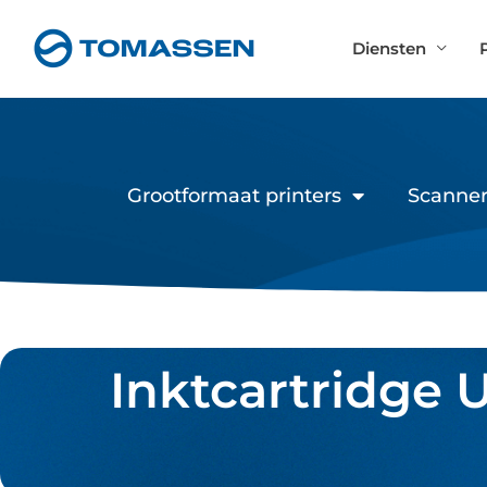
Ga
naar
Diensten
de
inhoud
Grootformaat printers
Scanner
Inktcartridge