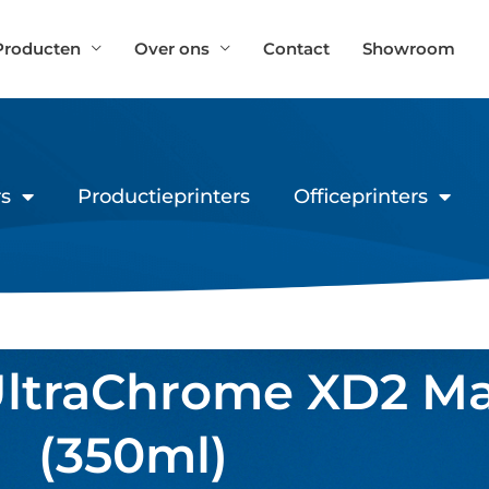
Producten
Over ons
Contact
Showroom
s
Productieprinters
Officeprinters
 UltraChrome XD2 M
(350ml)